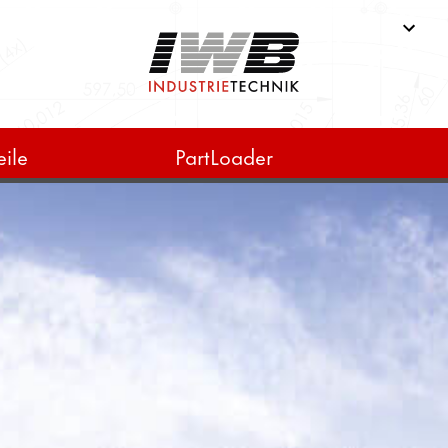
ile
PartLoader