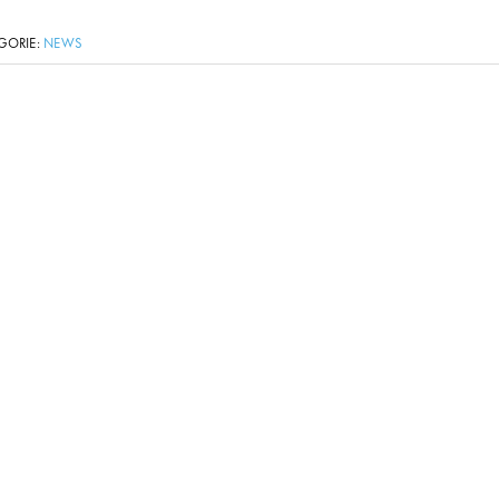
GORIE:
NEWS
T erhöhen wir weiter unsere Kapazität, speziell im Bereich