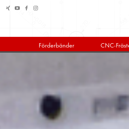
Förderbänder
CNC-Fräste