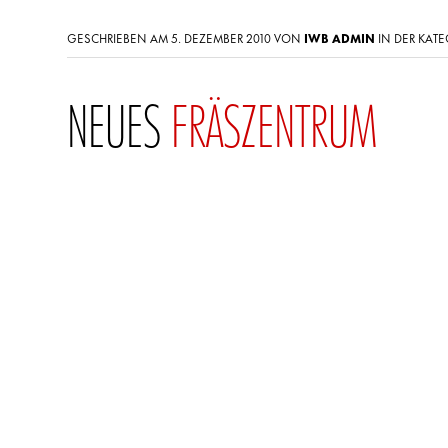
GESCHRIEBEN AM 5. DEZEMBER 2010 VON
IWB ADMIN
IN DER KATE
NEUES
FRÄSZENTRUM
Mit unserer neuen Fräsmaschine BROTHER TC-32BN Q
Unternehmen
Firmenportrait
Soziales und Umwelt