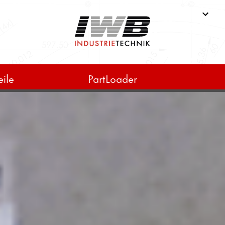
ile
PartLoader