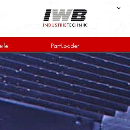
ile
PartLoader