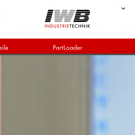
ile
PartLoader