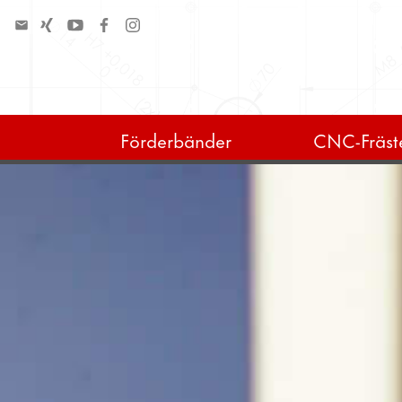
Förderbänder
CNC-Fräste